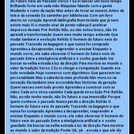
do Futuro Veio do Passado Verso 1 Eu vi nascer um novo tempo
Brilhando forte em cada mão Máquinas falando com a gente
Mudando o rumo da nação Mas antes de tocar as nuvens Antes da
tela e da conexão Eu caminhei por bibliotecas Com um livro
aberto no coração Aprendi datilografia Num teclado que já nem
existe mais Vi o mundo virar de ponta-cabeça E acelerar
depressa demais Pré-Refrão Não, eu não estou louco, não Só
aprendi a transformação Quem vive muito tempo entende Que
mudar também é evolução Refrão O homem do futuro veio do
passado Trazendo na bagagem o que nunca foi comprado
Aprendeu a desaprender, reaprender e ensinar Enquanto o
mundo corre, ele sabe observar O homem do futuro veio do
passado Entre a inteligência artificial e o sonho guardado Vai
buscar na velha estrada a luz da direção Para mostrar ao mundo o
valor da tradição Verso 2 Eu vi chegar a computação Quando era
tudo novidade Hoje converso com algoritmos Que parecem ter
personalidade Mas a sabedoria mais profunda Não mora só na
inovação Ela também vive escondida Nas histórias da geração
Quem nasceu sem tudo pronto Aprendeu a construir com as
mãos Cada erro virou caminho Cada queda virou lição Pré-Refrão
Não, eu não tenho medo, não Do futuro e sua imensidão Porque
quem conhece o passado Nunca perde a direção Refrão O
homem do futuro veio do passado Trazendo na bagagem o que
nunca foi comprado Aprendeu a desaprender, reaprender e
ensinar Enquanto o mundo corre, ele sabe observar O homem do
futuro veio do passado Entre a inteligência artificial e o sonho
guardado Vai buscar na velha estrada a luz da direção Para mostrar
ao mundo o valor da tradição Ponte Uê, uê… escuta o que ele diz