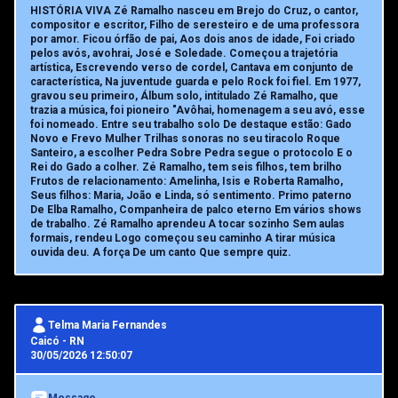
HISTÓRIA VIVA Zé Ramalho nasceu em Brejo do Cruz, o cantor,
compositor e escritor, Filho de seresteiro e de uma professora
por amor. Ficou órfão de pai, Aos dois anos de idade, Foi criado
pelos avós, avohrai, José e Soledade. Começou a trajetória
artística, Escrevendo verso de cordel, Cantava em conjunto de
característica, Na juventude guarda e pelo Rock foi fiel. Em 1977,
gravou seu primeiro, Álbum solo, intitulado Zé Ramalho, que
trazia a música, foi pioneiro "Avôhai, homenagem a seu avó, esse
foi nomeado. Entre seu trabalho solo De destaque estão: Gado
Novo e Frevo Mulher Trilhas sonoras no seu tiracolo Roque
Santeiro, a escolher Pedra Sobre Pedra segue o protocolo E o
Rei do Gado a colher. Zé Ramalho, tem seis filhos, tem brilho
Frutos de relacionamento: Amelinha, Isis e Roberta Ramalho,
Seus filhos: Maria, João e Linda, só sentimento. Primo paterno
De Elba Ramalho, Companheira de palco eterno Em vários shows
de trabalho. Zé Ramalho aprendeu A tocar sozinho Sem aulas
formais, rendeu Logo começou seu caminho A tirar música
ouvida deu. A força De um canto Que sempre quiz.
Telma Maria Fernandes
Caicó
-
RN
30/05/2026 12:50:07