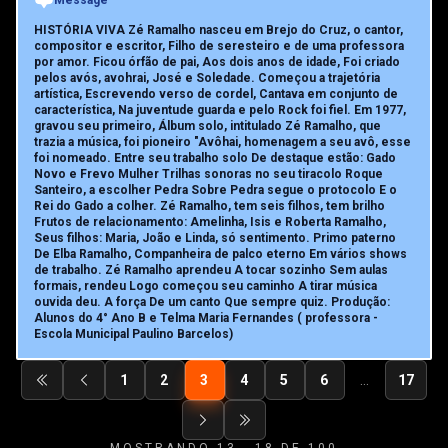
Message
HISTÓRIA VIVA Zé Ramalho nasceu em Brejo do Cruz, o cantor,
compositor e escritor, Filho de seresteiro e de uma professora
por amor. Ficou órfão de pai, Aos dois anos de idade, Foi criado
pelos avós, avohrai, José e Soledade. Começou a trajetória
artística, Escrevendo verso de cordel, Cantava em conjunto de
característica, Na juventude guarda e pelo Rock foi fiel. Em 1977,
gravou seu primeiro, Álbum solo, intitulado Zé Ramalho, que
trazia a música, foi pioneiro "Avôhai, homenagem a seu avô, esse
foi nomeado. Entre seu trabalho solo De destaque estão: Gado
Novo e Frevo Mulher Trilhas sonoras no seu tiracolo Roque
Santeiro, a escolher Pedra Sobre Pedra segue o protocolo E o
Rei do Gado a colher. Zé Ramalho, tem seis filhos, tem brilho
Frutos de relacionamento: Amelinha, Isis e Roberta Ramalho,
Seus filhos: Maria, João e Linda, só sentimento. Primo paterno
De Elba Ramalho, Companheira de palco eterno Em vários shows
de trabalho. Zé Ramalho aprendeu A tocar sozinho Sem aulas
formais, rendeu Logo começou seu caminho A tirar música
ouvida deu. A força De um canto Que sempre quiz. Produção:
Alunos do 4° Ano B e Telma Maria Fernandes ( professora -
Escola Municipal Paulino Barcelos)
1
2
3
4
5
6
…
17