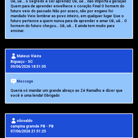
Uê, uê… o segredo é ser aprendiz Uê, uê… não importa a geração
Quem para de aprender envelhece o coração Final O homem do
futuro veio do passado Não por acaso, não por engano foi
mandado Veio lembrar ao povo inteiro, em qualquer lugar Que o
futuro pertence a quem nunca para de aprender e amar Uê, uê… O
homem do futuro chegou… Uê, uê… E ainda tem muito para
ensinar.
Mateus Vieira
Biguaçu
-
SC
09/06/2026 18:51:05
Message
Queria só mandar um grande abraço ao Zé Ramalho e dizer que
você é uma lenda! Obrigado
olisvaldo
campina gramde PB
-
PB
07/06/2026 21:51:25