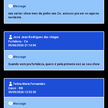
Message
nao vai ter show mes de junho nao Ze. aciosos pra ver vc aqui no
nordeste.
José Jean Rodrigues das chagas
Fortaleza
-
Ce
05/06/2026 21:14:04
Message
Quando vem pra fortaleza, quero ir pela primeira vez ao seu show
Telma Maria Fernandes
Caicó
-
RN
30/05/2026 12:53:30
Message